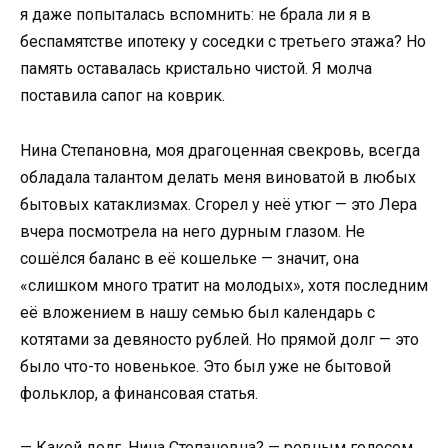
я даже попыталась вспомнить: не брала ли я в
беспамятстве ипотеку у соседки с третьего этажа? Но
память оставалась кристально чистой. Я молча
поставила сапог на коврик.
Нина Степановна, моя драгоценная свекровь, всегда
обладала талантом делать меня виноватой в любых
бытовых катаклизмах. Сгорел у неё утюг — это Лера
вчера посмотрела на него дурным глазом. Не
сошёлся баланс в её кошельке — значит, она
«слишком много тратит на молодых», хотя последним
её вложением в нашу семью был календарь с
котятами за девяносто рублей. Но прямой долг — это
было что-то новенькое. Это был уже не бытовой
фольклор, а финансовая статья.
— Какой долг, Нина Степановна? — ровным голосом