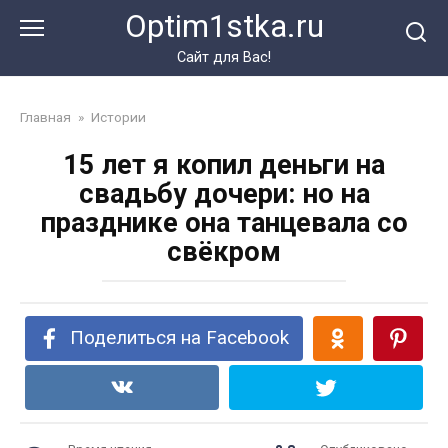
Перейти
Optim1stka.ru
к
контенту
Сайт для Вас!
Главная
»
Истории
15 лет я копил деньги на
свадьбу дочери: но на
празднике она танцевала со
свёкром
Поделиться на Facebook