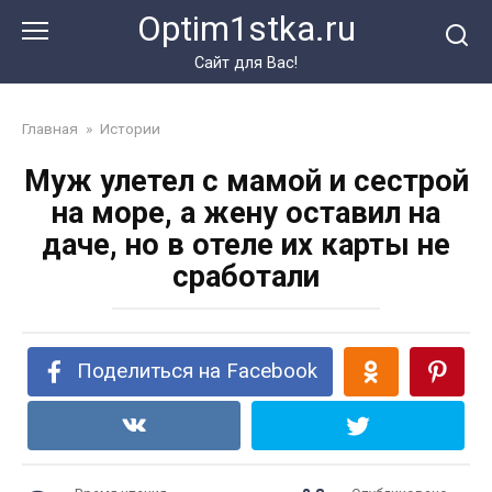
Перейти
Optim1stka.ru
к
контенту
Сайт для Вас!
Главная
»
Истории
Муж улетел с мамой и сестрой
на море, а жену оставил на
даче, но в отеле их карты не
сработали
Поделиться на Facebook