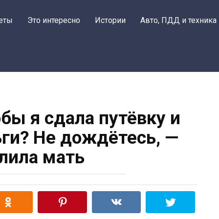
еты
Это интересно
Истории
Авто, ПДД и техника
обы я сдала путёвку и
ьги? Не дождётесь, —
лила мать