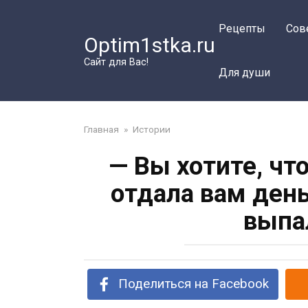
Перейти
к
Рецепты
Сов
Optim1stka.ru
контенту
Сайт для Вас!
Для души
Главная
»
Истории
— Вы хотите, чт
отдала вам ден
выпа
Поделиться на Facebook