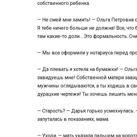
собственного ребенка.
— Не смей мне хамить! — Ольга Петровна со
Я тебе ничего больше не должна! Все, что 
там какие-то доли… Это формальность. Счит
— Мы все оформили у нотариуса перед про
— Да плевать я хотела на бумажки! — Ольг
завидуешь мне! Собственной матери завиду
мужчины оглядываются, а ты ходишь в св
дурацкие чертежи! Ты хочешь лишить меня 
— Старость? — Дарья горько усмехнулась. —
запуталась в показаниях, мама.
— Уходи, — мать указала пальцем на ворота