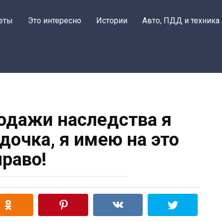
еты
Это интересно
Истории
Авто, ПДД и техника
родажи наследства я
дочка, я имею на это
право!