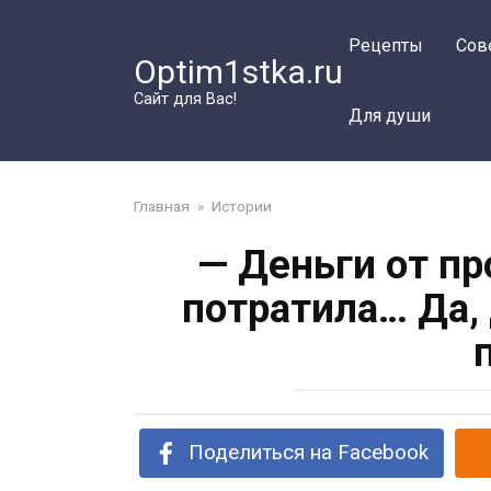
Перейти
к
Рецепты
Сов
Optim1stka.ru
контенту
Сайт для Вас!
Для души
Главная
»
Истории
— Деньги от п
потратила… Да, 
Поделиться на Facebook