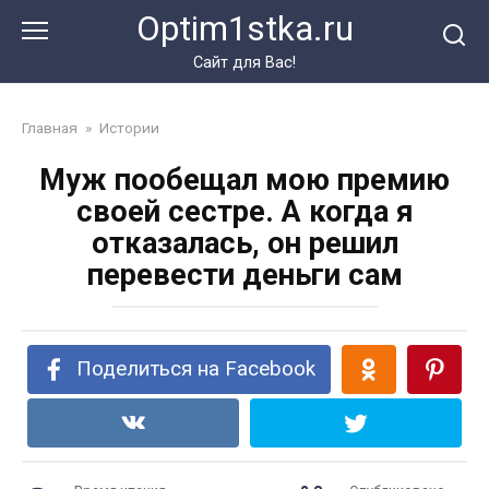
Перейти
Optim1stka.ru
к
контенту
Сайт для Вас!
Главная
»
Истории
Муж пообещал мою премию
своей сестре. А когда я
отказалась, он решил
перевести деньги сам
Поделиться на Facebook