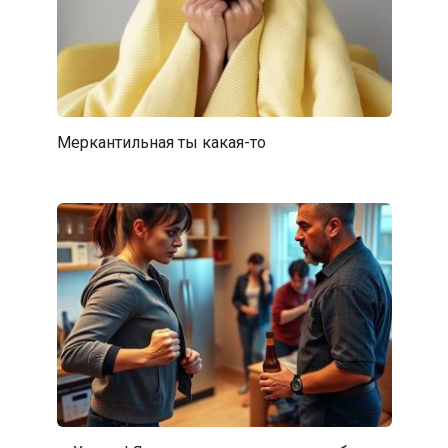
Меркaнтильная ты какая-то