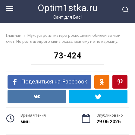
Перейти
Optim1stka.ru
к
контенту
Сайт для Вас!
Главная
»
Муж устроил матери роскошный юбилей за мой
счёт. Но роль щедрого сына оказалась ему не по карману.
73-424
Поделиться на Facebook
Время чтения
Опубликовано
мин.
29.06.2026