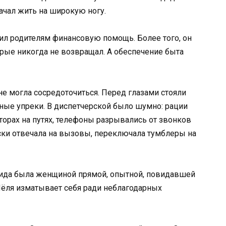
ачал жить на широкую ногу.
жил родителям финансовую помощь. Более того, он
торые никогда не возвращал. А обеспечение быта
не могла сосредоточиться. Перед глазами стояли
ные упреки. В диспетчерской было шумно: рации
торах на путях, телефоны разрывались от звонков
ки отвечала на вызовы, переключала тумблеры на
наида была женщиной прямой, опытной, повидавшей
 Лёля изматывает себя ради неблагодарных