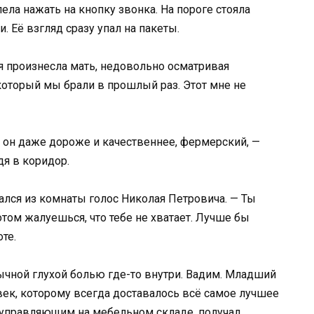
ела нажать на кнопку звонка. На пороге стояла
. Её взгляд сразу упал на пакеты.
я произнесла мать, недовольно осматривая
 который мы брали в прошлый раз. Этот мне не
й, он даже дороже и качественнее, фермерский, —
дя в коридор.
ался из комнаты голос Николая Петровича. — Ты
отом жалуешься, что тебе не хватает. Лучше бы
те.
ычной глухой болью где-то внутри. Вадим. Младший
овек, которому всегда доставалось всё самое лучшее
л управляющим на мебельном складе, получал