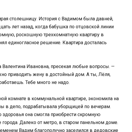
тирая столешницу. История с Вадимом была давней,
цать лет назад, когда бабушка по отцовской линии
громную, роскошную трехкомнатную квартиру в
нял единогласное решение. Квартира досталась
да Валентина Ивановна, пресекая любые вопросы. —
жно приводить жену в достойный дом. А ты, Лёля,
работаешь. Тебе много не надо.
ной комнате в коммунальной квартире, экономила на
ы в депо, подрабатывала уборщицей по вечерам.
о здоровья она смогла приобрести скромную
 города. Далеко от метро, в старом панельном доме.
ременем Вадим благополучно заселился в дедовские