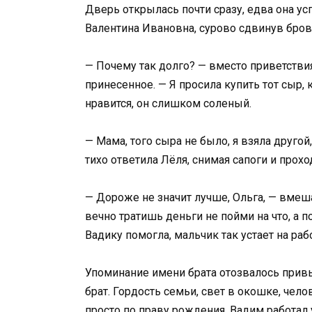
Дверь открылась почти сразу, едва она усп
Валентина Ивановна, сурово сдвинув брови
— Почему так долго? — вместо приветстви
принесенное. — Я просила купить тот сыр,
нравится, он слишком соленый.
— Мама, того сыра не было, я взяла друго
тихо ответила Лёля, снимая сапоги и прохо
— Дороже не значит лучше, Ольга, — вмеш
вечно тратишь деньги не пойми на что, а п
Вадику помогла, мальчик так устает на рабо
Упоминание имени брата отозвалось прив
брат. Гордость семьи, свет в окошке, чел
просто по праву рождения. Вадим работа