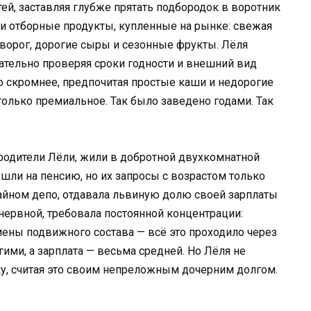
ей, заставляя глубже прятать подбородок в воротник
али отборные продукты, купленные на рынке: свежая
ворог, дорогие сыры и сезонные фрукты. Лёля
ательно проверяя сроки годности и внешний вид
до скромнее, предпочитая простые каши и недорогие
только премиальное. Так было заведено годами. Так
родители Лёли, жили в добротной двухкомнатной
шли на пенсию, но их запросы с возрастом только
вайном депо, отдавала львиную долю своей зарплаты
нервной, требовала постоянной концентрации:
мены подвижного состава — всё это проходило через
гими, а зарплата — весьма средней. Но Лёля не
ку, считая это своим непреложным дочерним долгом.