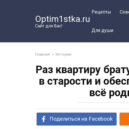
Перейти
к
Рецепты
Сов
Optim1stka.ru
контенту
Сайт для Вас!
Для души
Главная
»
Истории
Раз квартиру брат
в старости и обе
всё род
Поделиться на Facebook