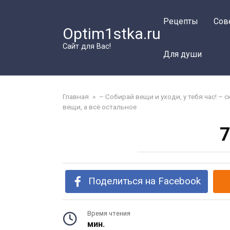
Перейти
к
Рецепты
Сов
Optim1stka.ru
контенту
Сайт для Вас!
Для души
Главная
»
– Собирай вещи и уходи, у тебя час! – с
вещи, а всё остальное
7
Поделиться на Facebook
Время чтения
мин.