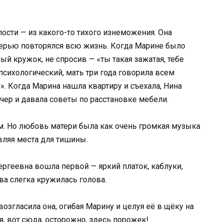
лости — из какого-то тихого изнеможения. Она
матерью повторялся всю жизнь. Когда Марине было
ый кружок, не спросив — «ты такая зажатая, тебе
 психологический, мать три года говорила всем
». Когда Марина нашла квартиру и съехала, Нина
ер и давала советы по расстановке мебели.
м. Но любовь матери была как очень громкая музыка
авляя места для тишины.
ергеевна вошла первой — яркий платок, каблуки,
тва слегка кружилась голова.
возгласила она, огибая Марину и целуя её в щёку на
оя, вот сюда, осторожно, здесь порожек!