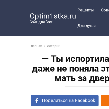
Перейти
к
Рецепты
Сов
Optim1stka.ru
контенту
Сайт для Вас!
Для души
Главная
»
Истории
— Ты испортила
даже не поняла э
мать за двер
Поделиться на Facebook