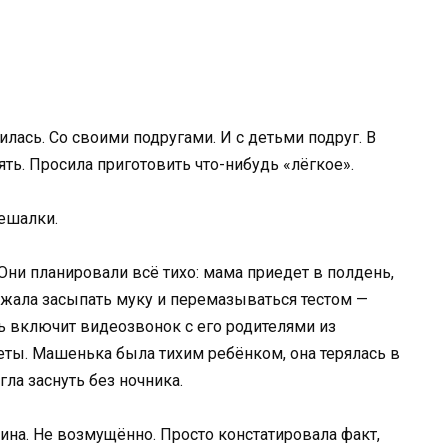
илась. Со своими подругами. И с детьми подруг. В
ять. Просила приготовить что-нибудь «лёгкое».
ешалки.
Они планировали всё тихо: мама приедет в полдень,
ожала засыпать муку и перемазываться тестом —
рь включит видеозвонок с его родителями из
уеты. Машенька была тихим ребёнком, она терялась в
ла заснуть без ночника.
ина. Не возмущённо. Просто констатировала факт,