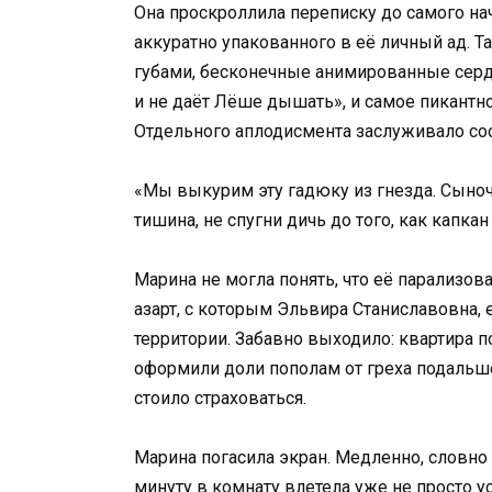
Она проскроллила переписку до самого нач
аккуратно упакованного в её личный ад. 
губами, бесконечные анимированные серде
и не даёт Лёше дышать», и самое пикантн
Отдельного аплодисмента заслуживало со
«Мы выкурим эту гадюку из гнезда. Сыноч
тишина, не спугни дичь до того, как капкан
Марина не могла понять, что её парализов
азарт, с которым Эльвира Станиславовна, 
территории. Забавно выходило: квартира п
оформили доли пополам от греха подальше.
стоило страховаться.
Марина погасила экран. Медленно, словно 
минуту в комнату влетела уже не просто у