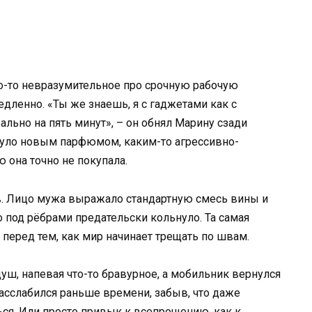
то-то невразумительное про срочную рабочую
дленно. «Ты же знаешь, я с гаджетами как с
ально на пять минут», – он обнял Марину сзади
хнуло новым парфюмом, каким-то агрессивно-
ю она точно не покупала.
в. Лицо мужа выражало стандартную смесь вины и
то под рёбрами предательски кольнуло. Та самая
 перед тем, как мир начинает трещать по швам.
уш, напевая что-то бравурное, а мобильник вернулся
расслабился раньше времени, забыв, что даже
ся. Или просто привык к всепрощению, как к