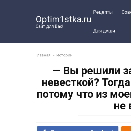
Перейти
к
Рецепты
Сов
Optim1stka.ru
контенту
Сайт для Вас!
Для души
Главная
»
Истории
— Вы решили з
невесткой? Тогда
потому что из мо
не 