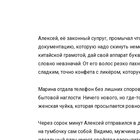
Алексей, её законный супруг, промычал ч
документацию, которую надо скинуть неме
китайской грамотой, дай свой аппарат букв
словно невзначай. От его волос резко па
сладким, точно конфета с ликёром, котору
Марина отдала телефон без лишних споро
бытовой наглости. Ничего нового, но где-
женская чуйка, которая просыпается ровно
Через сорок минут Алексей отправился в д
на тумбочку сам собой. Видимо, мужчина 
идеальный план имеет свойства рассыпать