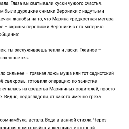
ала. Глаза выхватывали куски чужого счастья,
Там были дурацкие снимки Вероники с надутыми
чки, жалобы на то, что Марина «редкостная мегера
ое – скрины переписки Вероники с его матерью.
общение:
ек, ты заслуживаешь тепла и ласки. Главное –
 захлопнется».
ало сильнее – грязная ложь мужа или тот садистский
её свекровь, готовила операцию по зачистке
окупалась на средства Марининых родителей, просто
 Видно, недоглядели, от какого именно греха
сомнамбула, встала. Вода в ванной стихла. Через
ставшая домохозяйка, а женщина, у которой