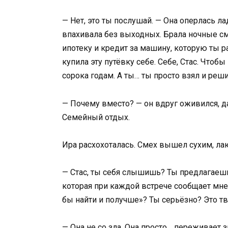
— Нет, это ты послушай. — Она оперлась ла
впахивала без выходных. Брала ночные сме
ипотеку и кредит за машину, которую ты раз
купила эту путёвку себе. Себе, Стас. Чтоб
сорока годам. А ты… ты просто взял и реш
— Почему вместо? — он вдруг оживился, д
Семейный отдых.
Ира расхохоталась. Смех вышел сухим, л
— Стас, ты себя слышишь? Ты предлагаешь
которая при каждой встрече сообщает мне
бы найти и получше»? Ты серьёзно? Это т
— Она не со зла. Она просто… переживает з