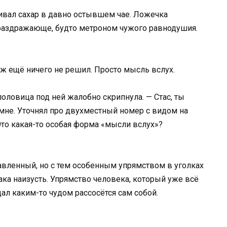
ивал сахар в давно остывшем чае. Ложечка
 раздражающе, будто метроном чужого равнодушия.
Я ж ещё ничего не решил. Просто мысль вслух.
оловица под ней жалобно скрипнула. — Стас, ты
 мне. Уточнял про двухместный номер с видом на
Это какая-то особая форма «мысли вслух»?
равленный, но с тем особенным упрямством в уголках
рака наизусть. Упрямство человека, который уже всё
дал каким-то чудом рассосётся сам собой.