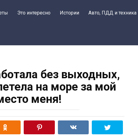
еты
Это интересно
Истории
Авто, ПДД и техника
работала без выходных,
летела на море за мой
место меня!