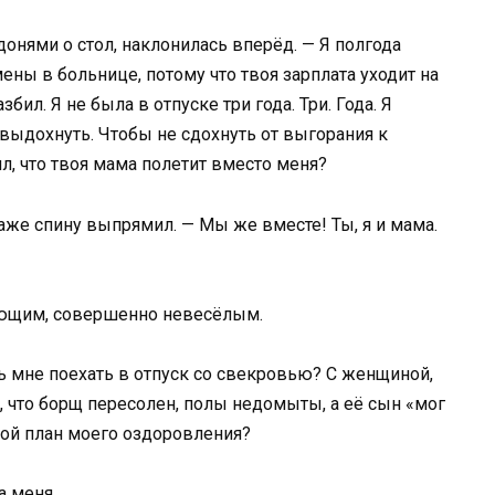
донями о стол, наклонилась вперёд. — Я полгода
ны в больнице, потому что твоя зарплата уходит на
бил. Я не была в отпуске три года. Три. Года. Я
ы выдохнуть. Чтобы не сдохнуть от выгорания к
ил, что твоя мама полетит вместо меня?
аже спину выпрямил. — Мы же вместе! Ты, я и мама.
ающим, совершенно невесёлым.
 мне поехать в отпуск со свекровью? С женщиной,
, что борщ пересолен, полы недомыты, а её сын «мог
вой план моего оздоровления?
а меня.