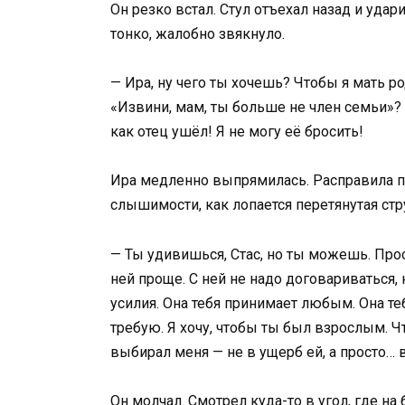
Он резко встал. Стул отъехал назад и удар
тонко, жалобно звякнуло.
— Ира, ну чего ты хочешь? Чтобы я мать р
«Извини, мам, ты больше не член семьи»? У
как отец ушёл! Я не могу её бросить!
Ира медленно выпрямилась. Расправила пле
слышимости, как лопается перетянутая стр
— Ты удивишься, Стас, но ты можешь. Прост
ней проще. С ней не надо договариваться,
усилия. Она тебя принимает любым. Она теб
требую. Я хочу, чтобы ты был взрослым. Ч
выбирал меня — не в ущерб ей, а просто…
Он молчал. Смотрел куда-то в угол, где на