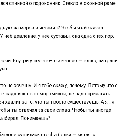
ился спинкой о подоконник. Стекло в оконной раме
одную на мороз выставил? Чтобы я ей сказал:
 неё давление, у неё суставы, она одна с тех пор,
чи. Внутри у неё что-то звенело — тонко, на грани
уна.
о не хочешь. И я тебе скажу, почему. Потому что с
 не надо искать компромиссы, не надо прилагать
я хвалит за то, что ты просто существуешь. А я… я
тобы ты отвечал за свои слова. Чтобы ты иногда
 выбирал. Понимаешь?
 батарее сушилась его футболка — мятая, с