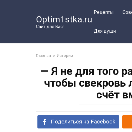
Перейти
к
Рецепты
Сов
Optim1stka.ru
контенту
Сайт для Вас!
Для души
Главная
»
Истории
— Я не для того 
чтобы свекровь 
счёт в
Поделиться на Facebook