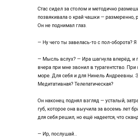
Стас сидел за столом и методично размеш
позвякивала о край чашки — размеренно,
Он не поднимал глаз.
— Ну чего ты завелась-то с пол-оборота? 
— Мысль вслух? — Ира шагнула вперёд, и п
вчера при мне звонил в турагентство. При
море. Для себя и для Нинель Андреевны. 
Медитативная? Телепатическая?
Он наконец поднял взгляд — усталый, зат
губ, которое она выучила за восемь лет б
для себя решил, но ещё надеется, что скан
— Ир, послушай…