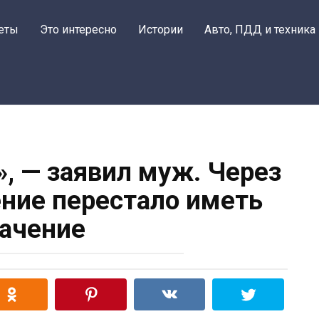
еты
Это интересно
Истории
Авто, ПДД и техника
», — заявил муж. Через
ение перестало иметь
ачение