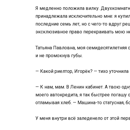
Я медленно положила вилку. Двухкомнатна
принадлежала исключительно мне: я купил
последние семь лет, но с чего-то вдруг р
эксклюзивное право перекраивать мою н
Татьяна Павловна, моя семидесятилетняя с
и не промокнув губы.
— Какой риелтор, Игорёк? — тихо уточнил
— К нам, мам. В Ленин кабинет. А твою од
моего автокредита, я так быстрее погашу 
отламывая хлеб. — Машина-то статусная, б
У меня внутри всё заледенело от этой пе