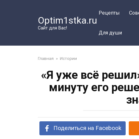
Перейти
к
Рецепты
Сов
Optim1stka.ru
контенту
Сайт для Вас!
Для души
Главная
»
Истории
«Я уже всё решил
минуту его реш
зн
Поделиться на Facebook