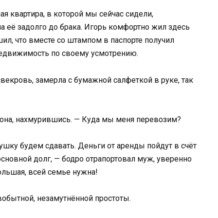
я квартира, в которой мы сейчас сидели,
а её задолго до брака. Игорь комфортно жил здесь
ешил, что вместе со штампом в паспорте получил
едвижимость по своему усмотрению.
векровь, замерла с бумажной салфеткой в руке, так
а она, нахмурившись. — Куда мы меня перевозим?
нушку будем сдавать. Деньги от аренды пойдут в счёт
основной долг, — бодро отрапортовал муж, уверенно
ольшая, всей семье нужна!
рвобытной, незамутнённой простоты.