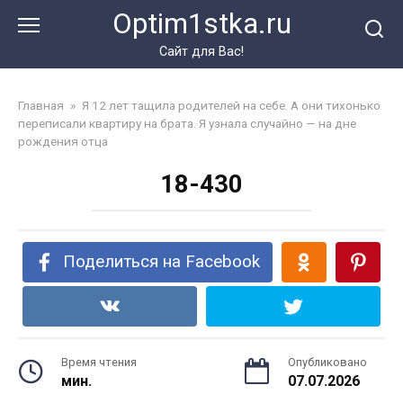
Перейти
Optim1stka.ru
к
контенту
Сайт для Вас!
Главная
»
Я 12 лет тащила родителей на себе. А они тихонько
переписали квартиру на брата. Я узнала случайно — на дне
рождения отца
18-430
Поделиться на Facebook
Время чтения
Опубликовано
мин.
07.07.2026