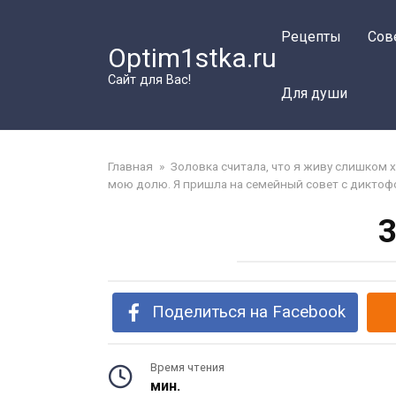
Перейти
к
Рецепты
Сов
Optim1stka.ru
контенту
Сайт для Вас!
Для души
Главная
»
Золовка считала, что я живу слишком
мою долю. Я пришла на семейный совет с дикто
3
Поделиться на Facebook
Время чтения
мин.