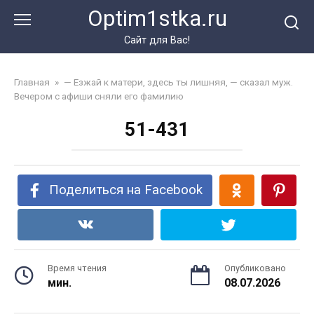
Перейти
Optim1stka.ru
к
контенту
Сайт для Вас!
Главная
»
— Езжай к матери, здесь ты лишняя, — сказал муж.
Вечером с афиши сняли его фамилию
51-431
Поделиться на Facebook
Время чтения
Опубликовано
мин.
08.07.2026