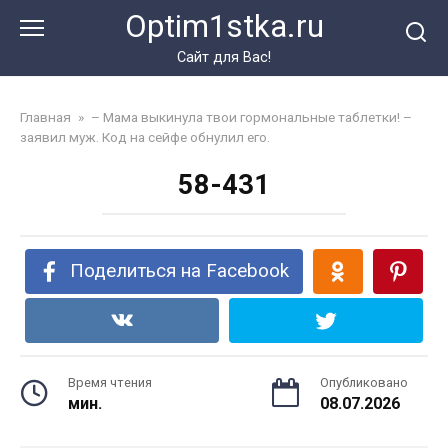
Перейти
Optim1stka.ru
к
контенту
Сайт для Вас!
Главная
»
– Мама выкинула твои гормональные таблетки! –
заявил муж. Код на сейфе обнулил его.
58-431
Поделиться на Facebook
Время чтения
Опубликовано
мин.
08.07.2026