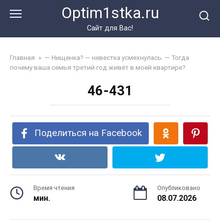
Перейти
Optim1stka.ru
к
контенту
Сайт для Вас!
Главная
»
— Нищенка? — невестка усмехнулась. — Тогда
почему ваша семья третий год живёт в моей квартире?
46-431
Поделиться на Facebook
Время чтения
Опубликовано
мин.
08.07.2026