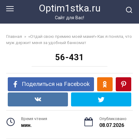
Перейти
Optim1stka.ru
к
контенту
Сайт для Вас!
Главная
»
«Отдай свою премию моей маме!» Как я поняла, что
муж держит меня за удобный банкомат
56-431
Поделиться на Facebook
Время чтения
Опубликовано
мин.
08.07.2026