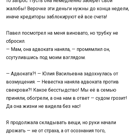
то запрос. Пусть она немедленно заберёт свои
жалобы! Верочке эти деньги нужны до конца недели,
иначе кредиторы заблокируют ей все счета!
Павел посмотрел на меня виновато, но трубку не
сбросил.
— Мам, она адвоката наняла, — промямлил он,
ссутулившись под моим взглядом.
— Адвоката?! — Юлия Васильевна задохнулась от
возмущения. — Невестка наняла адвоката против
свекрови?! Какое бесстыдство! Мы её в семью
приняли, обогрели, а она нам в ответ — судом грозит!
Да она жизни не видела без нас!
Я продолжала складывать вещи, но руки начали
дрожать — не от страха, а от осознания того,