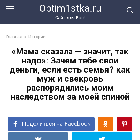
Перейти
Optim1stka.ru
к
контенту
Сайт для Вас!
Главная
»
Истории
«Мама сказала — значит, так
надо»: Зачем тебе свои
деньги, если есть семья? как
муж и свекровь
распорядились моим
наследством за моей спиной
Поделиться на Facebook