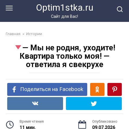
Перейти
Optim1stka.ru
к
контенту
Сайт для Вас!
Главная
»
Истории
— Мы не родня, уходите!
Квартира только моя! —
ответила я свекрухе
Поделиться на Facebook
Время чтения
Опубликовано
11 мин.
09.07.2026