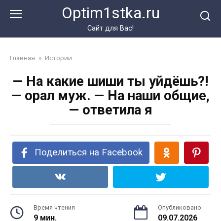
Перейти
Optim1stka.ru
к
контенту
Сайт для Вас!
Главная
»
Истории
— На какие шиши ты уйдёшь?!
— орал муж. — На наши общие,
— ответила я
Поделиться на Facebook
Время чтения
Опубликовано
9 мин.
09.07.2026