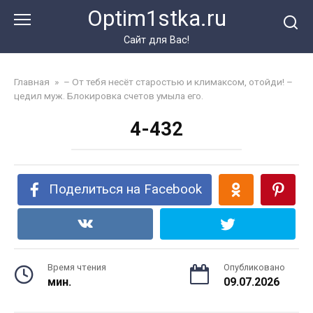
Перейти
Optim1stka.ru
к
контенту
Сайт для Вас!
Главная
»
– От тебя несёт старостью и климаксом, отойди! –
цедил муж. Блокировка счетов умыла его.
4-432
Поделиться на Facebook
Время чтения
Опубликовано
мин.
09.07.2026