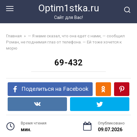
Перейти
Optim1stka.ru
к
контенту
Сайт для Вас!
Главная
»
— Я маме сказал, что она едет с нами, — сообщил
Роман, не поднимая глаз от телефона. — Ей тоже хочется к
морю
69-432
Поделиться на Facebook
Время чтения
Опубликовано
мин.
09.07.2026