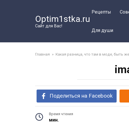
Перейти
к
Рецепты
Сов
Optim1stka.ru
контенту
Сайт для Вас!
Для души
Главная
»
Какая разница, что там в моде, быть 
im
Поделиться на Facebook
Время чтения
мин.