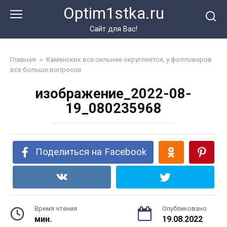
Перейти
Optim1stka.ru
к
контенту
Сайт для Вас!
Главная
»
Каменских все сильнее округляется, у фолловеров
все больше вопросов
изображение_2022-08-
19_080235968
Поделиться на Facebook
Время чтения
Опубликовано
мин.
19.08.2022