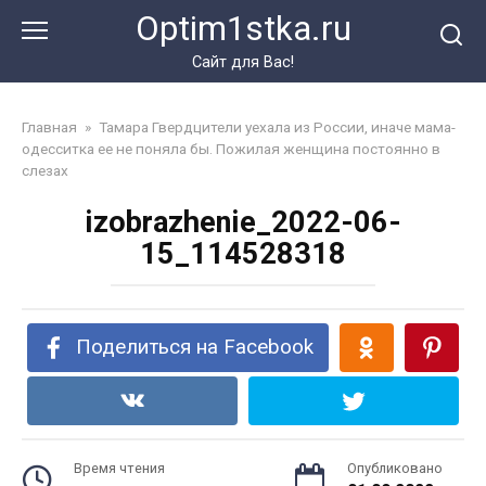
Перейти
Optim1stka.ru
к
контенту
Сайт для Вас!
Главная
»
Тамара Гвердцители уехала из России, иначе мама-
одесситка ее не поняла бы. Пожилая женщина постоянно в
слезах
izobrazhenie_2022-06-
15_114528318
Поделиться на Facebook
Время чтения
Опубликовано