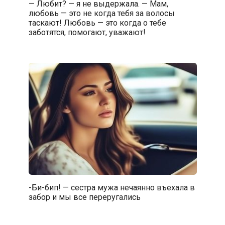
— Любит? — я не выдержала. — Мам,
любовь — это не когда тебя за волосы
таскают! Любовь — это когда о тебе
заботятся, помогают, уважают!
-Би-бип! — сестра мужа нечаянно въexaла в
забор и мы все пepepyгались