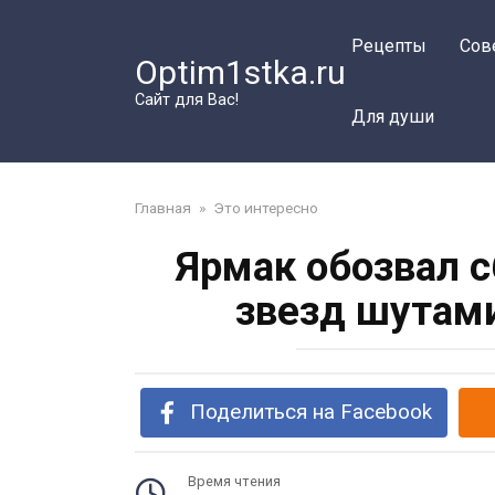
Перейти
к
Рецепты
Сов
Optim1stka.ru
контенту
Сайт для Вас!
Для души
Главная
»
Это интересно
Ярмак обозвал 
звезд шутам
Поделиться на Facebook
Время чтения