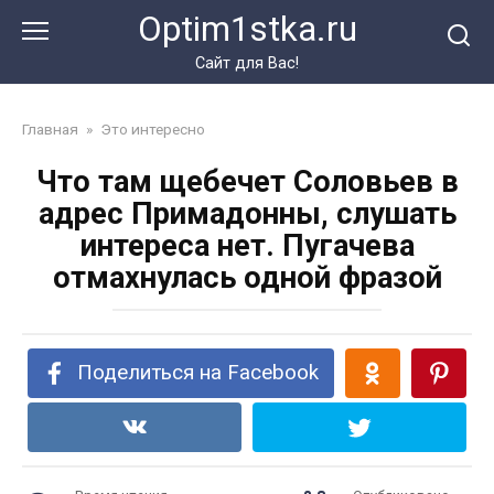
Перейти
Optim1stka.ru
к
контенту
Сайт для Вас!
Главная
»
Это интересно
Что там щебечет Соловьев в
адрес Примадонны, слушать
интереса нет. Пугачева
отмахнулась одной фразой
Поделиться на Facebook