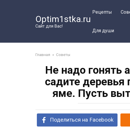
Перейти
к
Рецепты
Сов
Optim1stka.ru
контенту
Сайт для Вас!
Для души
Главная
»
Советы
Не надо гонять 
садите деревья 
яме. Пусть вы
Поделиться на Facebook