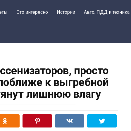
еты
Это интересно
Истории
Авто, ПДД и техника
ассенизаторов, просто
поближе к выгребной
тянут лишнюю влагу