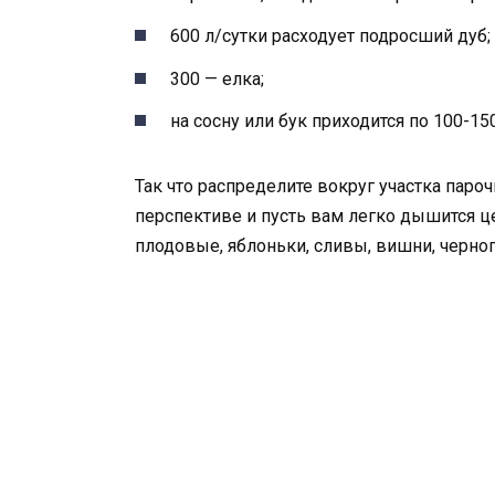
600 л/сутки расходует подросший дуб;
300 — елка;
на сосну или бук приходится по 100-150
Так что распределите вокруг участка паро
перспективе и пусть вам легко дышится це
плодовые, яблоньки, сливы, вишни, черноп