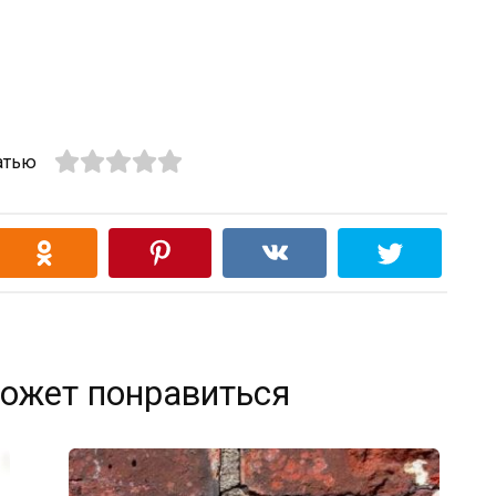
атью
ожет понравиться