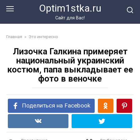
Перейти
Optim1stka.ru
к
контенту
Сайт для Вас!
Главная
»
Это интересно
Лизочка Галкина примеряет
национальный украинский
костюм, папа выкладывает ее
фото в веночке
Поделиться на Facebook