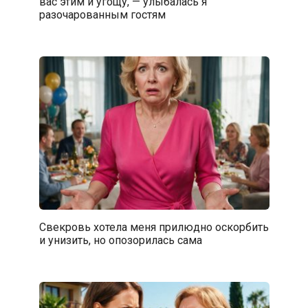
вас этим и угощу, — улыбалась я
разочарованным гостям
Свекровь хотела меня прилюдно оскорбить
и унизить, но опозорилась сама