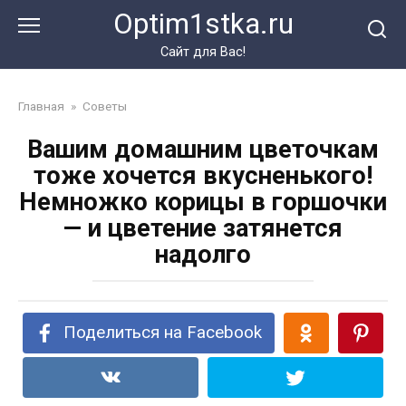
Перейти
Optim1stka.ru
к
контенту
Сайт для Вас!
Главная
»
Советы
Вашим домашним цветочкам
тоже хочется вкусненького!
Немножко корицы в горшочки
— и цветение затянется
надолго
Поделиться на Facebook