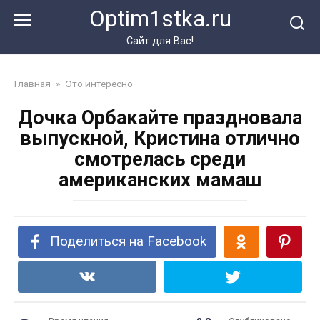
Перейти
Optim1stka.ru
к
контенту
Сайт для Вас!
Главная
»
Это интересно
Дочка Орбакайте праздновала
выпускной, Кристина отлично
смотрелась среди
американских мамаш
Поделиться на Facebook