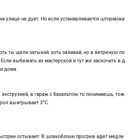
 на улице не дует. Но если устанавливается штормова
оть ты щели затыкай, хоть заливай, но в ветреную по
 Если выбежать из мастерской и тут же заскочить в д
ем дома.
 экструзией, в гараж с базальтом, то понимаешь, тож
ирол выигрывает 3°С.
ыстрее остывает. В шлакоблоке прогрев идет медле