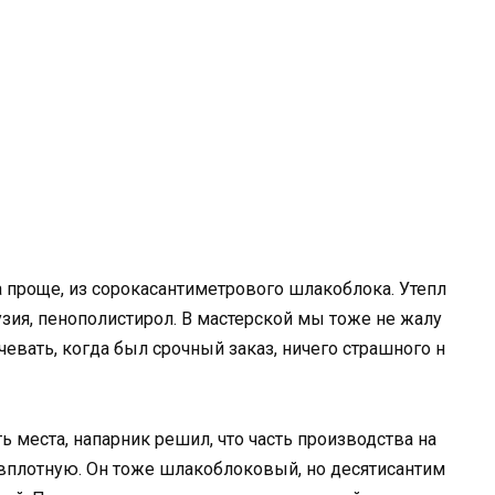
а проще, из сорокасантиметрового шлакоблока. Утепл
рузия, пенополистирол. В мастерской мы тоже не жалу
чевать, когда был срочный заказ, ничего страшного н
ь места, напарник решил, что часть производства на
т вплотную. Он тоже шлакоблоковый, но десятисантим