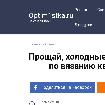
Перейти
к
Рецепты
Сов
Optim1stka.ru
контенту
Сайт для Вас!
Для души
Главная
»
Советы
Прощай, холодные
по вязанию к
Поделиться на Facebook
Время чтения