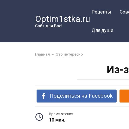
Перейти
к
Рецепты
Сов
Optim1stka.ru
контенту
Сайт для Вас!
Для души
Главная
»
Это интересно
Из-
Поделиться на Facebook
Время чтения
10 мин.