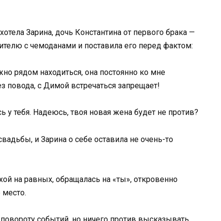
хотела Зарина, дочь Константина от первого брака —
ителю с чемоданами и поставила его перед фактом:
жно рядом находиться, она постоянно ко мне
ез повода, с Димой встречаться запрещает!
усь у тебя. Надеюсь, твоя новая жена будет не против?
вадьбы, и Зарина о себе оставила не очень-то
хой на равных, обращалась на «ты», откровенно
 место.
 повороту событий, но ничего против высказывать