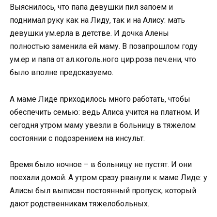
Выяснилось, что папа девушки пил запоем и
поднимал руку как на Лиду, так и на Алису: мать
девушки ум.ерла в детстве. И дочка Алены
полностью заменила ей маму. В позапрошлом году
ум.ер и папа от ал.коголь.ного цир.роза печ.ени, что
было вполне предсказуемо.
А маме Лиде приходилось много работать, чтобы
обеспечить семью: ведь Алиса учится на платном. И
сегодня утром маму увезли в больницу в тяжелом
состоянии с подозрением на инсульт.
Время было ночное – в больницу не пустят. И они
поехали домой. А утром сразу рванули к маме Лиде: у
Алисы был выписан постоянный пропуск, который
дают родственникам тяжелобольных.