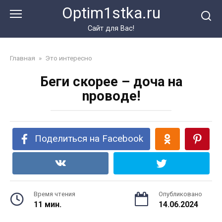
Перейти
Optim1stka.ru
к
контенту
Сайт для Вас!
Главная
»
Это интересно
Беги скорее – доча на
npoвoдe!
Поделиться на Facebook
Время чтения
Опубликовано
11 мин.
14.06.2024