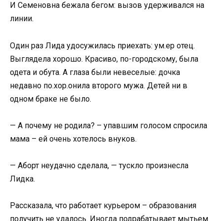
И Семеновна бежала бегом: вызов удерживался на
линии.
Один раз Лида удосужилась приехать: ум.ер отец.
Выглядела хорошо. Красиво, по-городскому, была
одета и обута. А глаза были невеселые: дочка
недавно по.хор.онила второго мужа. Детей ни в
одном браке не было.
— А почему не родила? – упавшим голосом спросила
мама – ей очень хотелось внуков.
— Аборт неудачно сделала, — тускло произнесла
Лидка.
Рассказала, что работает курьером – образования
получить не удалось. Иногда подрабатывает мытьем