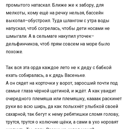
промытого натаскал. Ближе же к забору, для
мелкоты, кому ещё на речку нельзя, бассейн
выкопал–обустроил. Туда шлангом с утра воды
напускал, чтоб согрелась, чтобы дети носами не
шмыгали. А в сельмаге накупил уточек–
дельфинчиков, чтоб прям совсем на море было
похоже.
Так вся эта орда каждое лето не к деду с бабкой
ехать собиралась, а к дядь Васеньке.
А он сядет на корточки у ворот, заросший почти под
самые глаза чёрной щетиной, и ждёт. А как увидит
очередного племяша или племяшку, каааак раскинет
руки во всю ширь, да как полыхнёт улыбкой своей
сахарной, так бегут к нему ребятишки сломя голову,
трутся, трутся о колючие щёки, а сами в ухо норовят