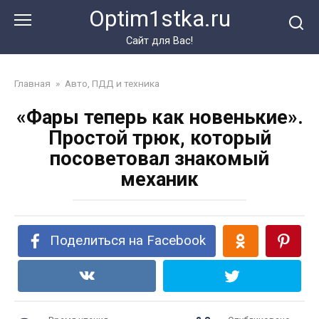
Перейти
Optim1stka.ru
к
контенту
Сайт для Вас!
Главная
»
Авто, ПДД и техника
«Фары теперь как новенькие».
Простой трюк, который
посоветовал знакомый
механик
Поделиться на Facebook