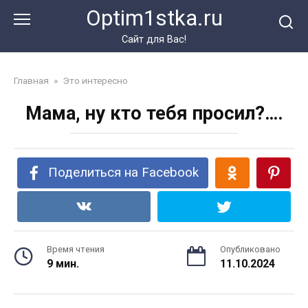
Перейти
Optim1stka.ru
к
контенту
Сайт для Вас!
Главная
»
Это интересно
Мама, ну кто тебя просил?….
Поделиться на Facebook
Время чтения
Опубликовано
9 мин.
11.10.2024