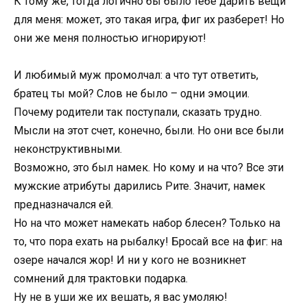
К тому же, тогда логично бы было тебе дарить вещи
для меня: может, это такая игра, фиг их разберет! Но
они же меня полностью игнорируют!
И любимый муж промолчал: а что тут ответить,
братец ты мой? Слов не было – одни эмоции.
Почему родители так поступали, сказать трудно.
Мысли на этот счет, конечно, были. Но они все были
неконструктивными.
Возможно, это был намек. Но кому и на что? Все эти
мужские атрибуты дарились Рите. Значит, намек
предназначался ей.
Но на что может намекать набор блесен? Только на
то, что пора ехать на рыбалку! Бросай все на фиг: на
озере начался жор! И ни у кого не возникнет
сомнений для трактовки подарка.
Ну не в уши же их вешать, я вас умоляю!