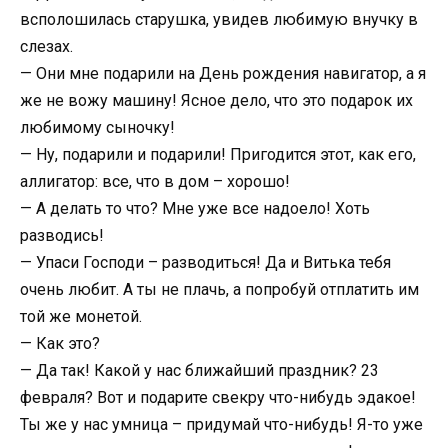
всполошилась старушка, увидев любимую внучку в
слезах.
— Они мне подарили на День рождения навигатор, а я
же не вожу машину! Ясное дело, что это подарок их
любимому сыночку!
— Ну, подарили и подарили! Пригодится этот, как его,
аллигатор: все, что в дом – хорошо!
— А делать то что? Мне уже все надоело! Хоть
разводись!
— Упаси Господи – разводиться! Да и Витька тебя
очень любит. А ты не плачь, а попробуй отплатить им
той же монетой.
— Как это?
— Да так! Какой у нас ближайший праздник? 23
февраля? Вот и подарите свекру что-нибудь эдакое!
Ты же у нас умница – придумай что-нибудь! Я-то уже