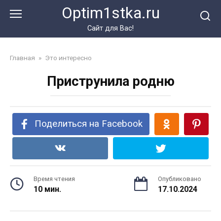
Перейти
Optim1stka.ru
к
контенту
Сайт для Вас!
Главная
»
Это интересно
Приструнила родню
Поделиться на Facebook
Время чтения
Опубликовано
10 мин.
17.10.2024