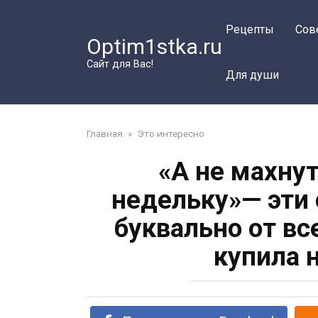
Перейти
к
Рецепты
Сов
Optim1stka.ru
контенту
Сайт для Вас!
Для души
Главная
»
Это интересно
«А не махнут
недельку»— эти
буквально от вс
купила 