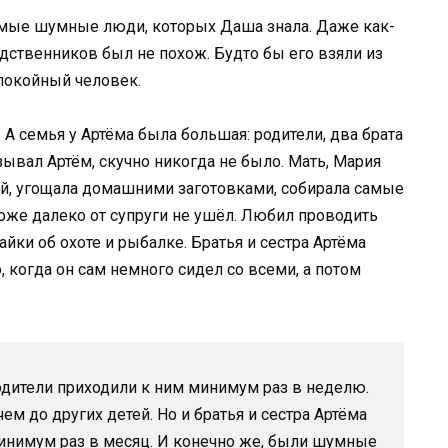
амые шумные люди, которых Даша знала. Даже как-
родственников был не похож. Будто бы его взяли из
спокойный человек.
 А семья у Артёма была большая: родители, два брата
азывал Артём, скучно никогда не было. Мать, Мария
ей, угощала домашними заготовками, собирала самые
тоже далеко от супруги не ушёл. Любил проводить
йки об охоте и рыбалке. Братья и сестра Артёма
 когда он сам немного сидел со всеми, а потом
одители приходили к ним минимум раз в неделю.
чем до других детей. Но и братья и сестра Артёма
минимум раз в месяц. И конечно же, были шумные