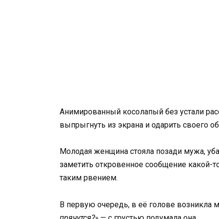
Анимированный косолапый без устали расс
выпрыгнуть из экрана и одарить своего 
Молодая женщина стояла позади мужа, уба
заметить откровенное сообщение какой-т
таким рвением.
В первую очередь, в её голове возникла 
прячутся?»
— с грустью подумала она.