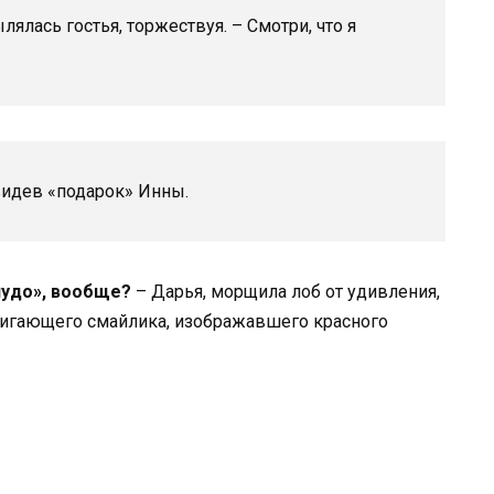
ялась гостья, торжествуя. – Смотри, что я
видев «подарок» Инны.
чудо», вообще?
– Дарья, морщила лоб от удивления,
о мигающего смайлика, изображавшего красного