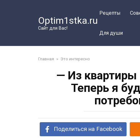
Перейти
к
Рецепты
Сов
Optim1stka.ru
контенту
Сайт для Вас!
Для души
Главная
»
Это интересно
— Из квартиры
Теперь я буд
потребо
Поделиться на Facebook