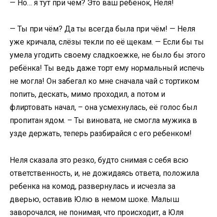
— Но… я тут при чём? Это ваш ребёнок, Неля!
— Ты при чём? Да ты всегда была при чём! — Неля
уже кричала, слёзы текли по её щекам. — Если бы ты
умела угодить своему сладкоежке, не было бы этого
ребёнка! Ты ведь даже торт ему нормальный испечь
не могла! Он забегал ко мне сначала чай с тортиком
попить, дескать, мимо проходил, а потом и
флиртовать начал, – она усмехнулась, её голос был
пропитан ядом. – Ты виновата, не смогла мужика в
узде держать, теперь разбирайся с его ребенком!
Неля сказала это резко, будто снимая с себя всю
ответственность, и, не дожидаясь ответа, положила
ребенка на комод, развернулась и исчезла за
дверью, оставив Юлю в немом шоке. Малыш
заворочался, не понимая, что происходит, а Юля