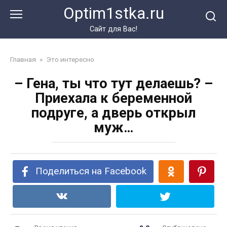
Перейти
Optim1stka.ru
к
контенту
Сайт для Вас!
Главная
»
Это интересно
– Гена, ты что тут делаешь? –
Приехала к беременной
подруге, а дверь открыл
муж…
Поделиться на Facebook