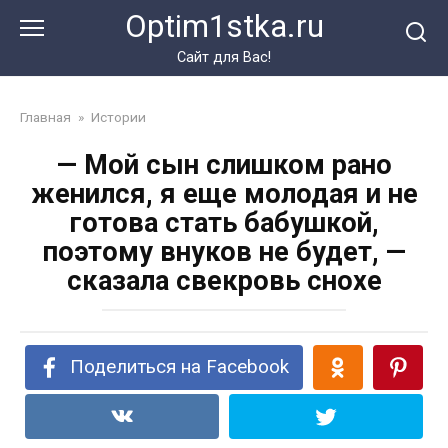
Перейти
Optim1stka.ru
к
контенту
Сайт для Вас!
Главная
»
Истории
— Мой сын слишком рано
женился, я еще молодая и не
готова стать бабушкой,
поэтому внуков не будет, —
сказала свекровь снохе
Поделиться на Facebook