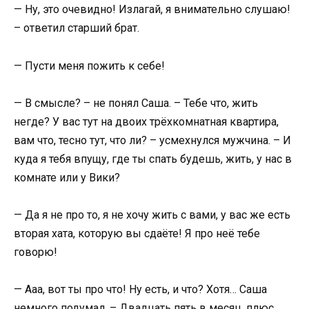
— Ну, это очевидно! Излагай, я внимательно слушаю!
– ответил старший брат.
— Пусти меня пожить к себе!
— В смысле? – не понял Саша. – Тебе что, жить
негде? У вас тут на двоих трёхкомнатная квартира,
вам что, тесно тут, что ли? – усмехнулся мужчина. – И
куда я тебя впущу, где ты спать будешь, жить, у нас в
комнате или у Вики?
— Да я не про то, я не хочу жить с вами, у вас же есть
вторая хата, которую вы сдаёте! Я про неё тебе
говорю!
— Ааа, вот ты про что! Ну есть, и что? Хотя… Саша
немного подумал. – Двадцать пять в месяц, плюс