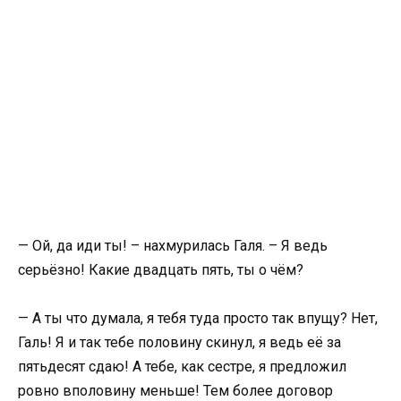
— Ой, да иди ты! – нахмурилась Галя. – Я ведь
серьёзно! Какие двадцать пять, ты о чём?
— А ты что думала, я тебя туда просто так впущу? Нет,
Галь! Я и так тебе половину скинул, я ведь её за
пятьдесят сдаю! А тебе, как сестре, я предложил
ровно вполовину меньше! Тем более договор