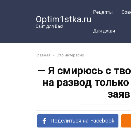
Перейти
к
Рецепты
Сов
Optim1stka.ru
контенту
Сайт для Вас!
Для души
Главная
»
Это интересно
— Я смирюсь с тв
на развод только
заяв
Поделиться на Facebook