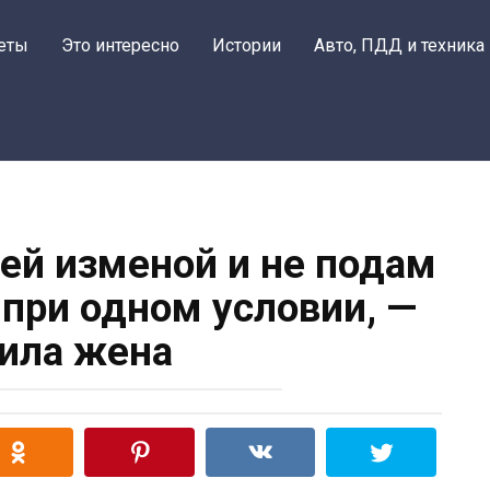
еты
Это интересно
Истории
Авто, ПДД и техника
оей изменой и не подам
 при одном условии, —
ила жена