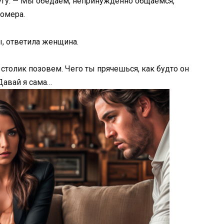
угу. — Мы обедаем, непринужденно общаемся,
омера.
, ответила женщина.
столик позовем. Чего ты прячешься, как будто он
Давай я сама…