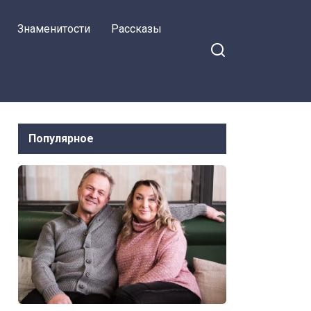
 на Facebook
Лене муж, даже не
Знаменитости
Рассказы
подозревая, что этим
подписал себе
приговор
Популярное