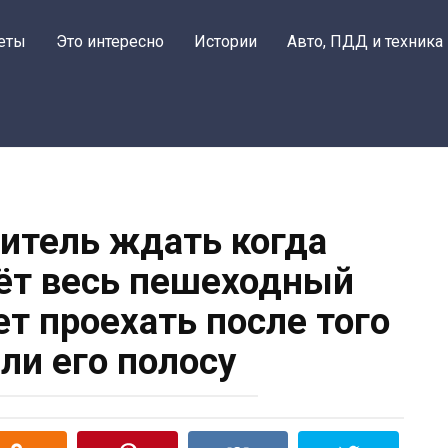
Поделиться
еты
Это интересно
Истории
Авто, ПДД и техника
дитель ждать когда
ёт весь пешеходный
т проехать после того
ли его полосу