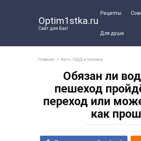
Перейти
к
Рецепты
Сов
Optim1stka.ru
контенту
Сайт для Вас!
Для души
Главная
»
Авто, ПДД и техника
Обязан ли во
пешеход пройд
переход или може
как прош