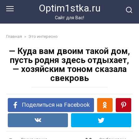
Перейти
Optim1stka.ru
к
контенту
Сайт для Вас!
Главная
»
Это интересно
— Куда вам двоим такой дом,
пусть родня здесь отдыхает,
— хозяйским тоном сказала
свекровь
Поделиться на Facebook