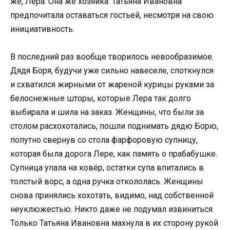
же, Лера. Она же хозяйка. Татьяна Ивановна
предпочитала оставаться гостьей, несмотря на свою
инициативность.
В последний раз вообще творилось невообразимое.
Дядя Боря, будучи уже сильно навеселе, споткнулся
и схватился жирными от жареной курицы руками за
белоснежные шторы, которые Лера так долго
выбирала и шила на заказ. Женщины, что были за
столом расхохотались, пошли поднимать дядю Борю,
попутно свернув со стола фарфоровую супницу,
которая была дорога Лере, как память о прабабушке.
Супница упала на ковёр, остатки супа впитались в
толстый ворс, а одна ручка откололась. Женщины
снова принялись хохотать, видимо, над собственной
неуклюжестью. Никто даже не подумал извиниться.
Только Татьяна Ивановна махнула в их сторону рукой